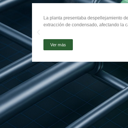
La planta presentaba despellejamiento de
extracción de condensado, afectando la ca
Ver más