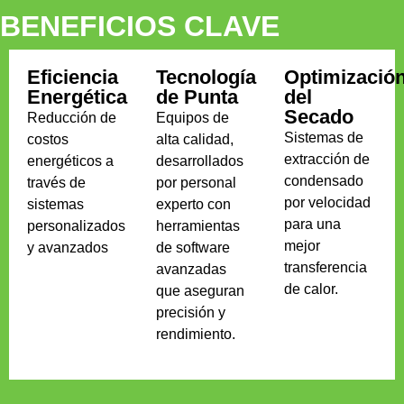
BENEFICIOS CLAVE
Eficiencia
Tecnología
Optimizació
Energética
de Punta
del
Secado
Reducción de
Equipos de
Sistemas de
costos
alta calidad,
extracción de
energéticos a
desarrollados
condensado
través de
por personal
por velocidad
sistemas
experto con
para una
personalizados
herramientas
mejor
y avanzados
de software
transferencia
avanzadas
de calor.
que aseguran
precisión y
rendimiento.